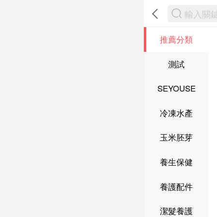
推薦分類
測試
SEYOUSE
冷凍水產
玉米胚芽
養生保健
養護配件
潔髮養護